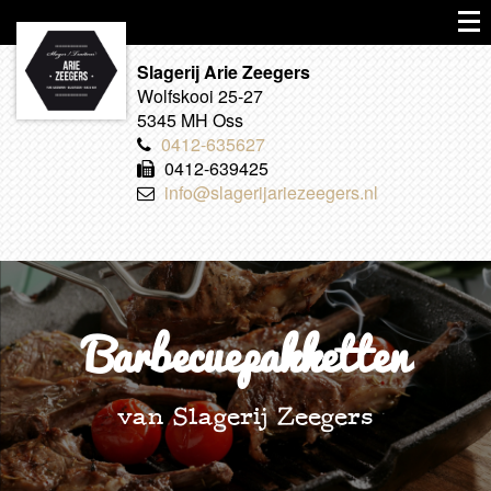
Slagerij Arie Zeegers
Wolfskooi 25-27
5345 MH Oss
0412-635627
0412-639425
info@slagerijariezeegers.nl
Barbecuepakketten
van Slagerij Zeegers