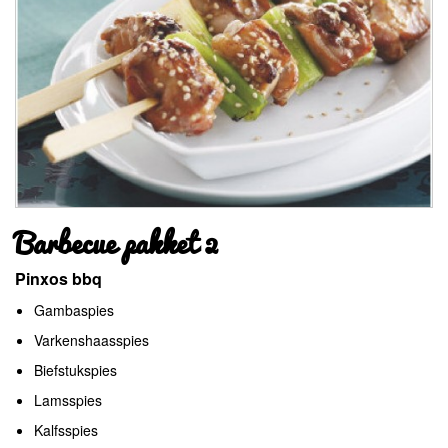
Barbecue pakket 2
Pinxos bbq
Gambaspies
Varkenshaasspies
Biefstukspies
Lamsspies
Kalfsspies