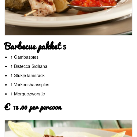
Barbecue pakket 5
1 Gambaspies
1 Bistecca Siciliana
1 Stukje lamsrack
1 Varkenshaasspies
1 Merquezworstje
€ 13.00 per persoon