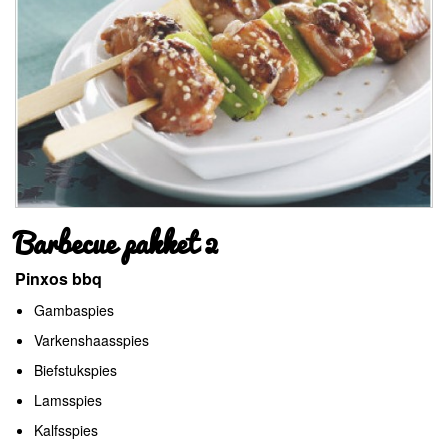
Barbecue pakket 2
Pinxos bbq
Gambaspies
Varkenshaasspies
Biefstukspies
Lamsspies
Kalfsspies