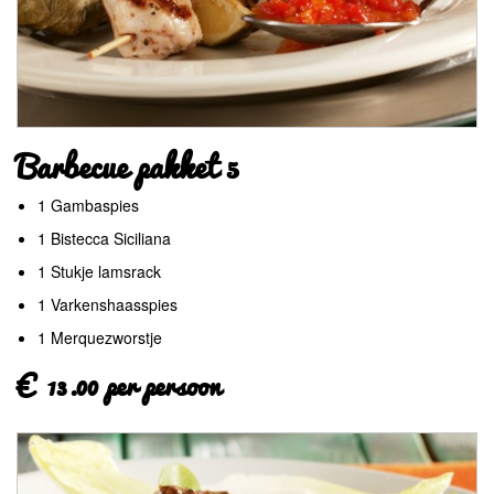
Barbecue pakket 5
1 Gambaspies
1 Bistecca Siciliana
1 Stukje lamsrack
1 Varkenshaasspies
1 Merquezworstje
€ 13.00 per persoon