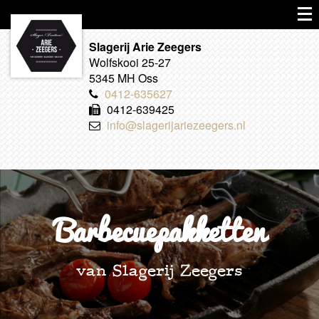
Slagerij Arie Zeegers
Wolfskooi 25-27
5345 MH Oss
0412-635627
0412-639425
info@slagerijariezeegers.nl
Barbecuepakketten
van Slagerij Zeegers