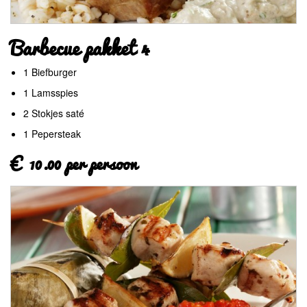
Barbecue pakket 4
1 Biefburger
1 Lamsspies
2 Stokjes saté
1 Pepersteak
€ 10.00 per persoon