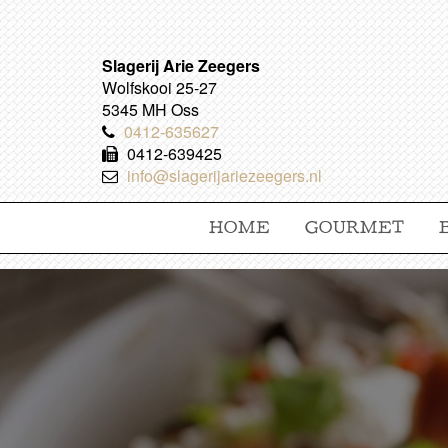
Slagerij Arie Zeegers
Wolfskooi 25-27
5345 MH Oss
0412-635627
0412-639425
info@slagerijariezeegers.nl
HOME
GOURMET