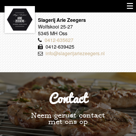
Slagerij Arie Zeegers
Wolfskooi 25-27
5345 MH Oss
0412-635627
0412-639425
info@slagerijariezeegers.nl
Contact
Neem gerust contact
met ons op