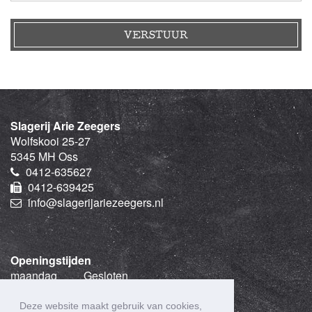
VERSTUUR
Slagerij Arie Zeegers
Wolfskooi 25-27
5345 MH Oss
0412-635627
0412-639425
info@slagerijariezeegers.nl
Openingstijden
maandag
Gesloten
dinsdag
08:30
-
18:30
woensdag
08:30
-
18:30
Deze website maakt gebruik van cookies,