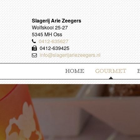
Slagerij Arie Zeegers
Wolfskooi 25-27
5345 MH Oss
0412-635627
0412-639425
info@slagerijariezeegers.nl
HOME
GOURMET