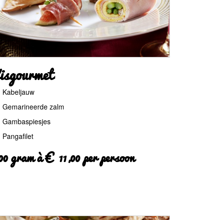
isgourmet
Kabeljauw
Gemarineerde zalm
Gambaspiesjes
Pangafilet
00 gram à € 11,00 per persoon