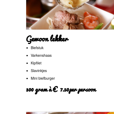
Gewoon lekker
Biefstuk
Varkenshaas
Kipfilet
Slavinkjes
Mini biefburger
300 gram à € 7.50per persoon