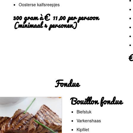
Oosterse kalfsreepjes
300 gram à € 11,00 per persoon
(minimaal 4 personen)
€
Fondue
Bouillon fondue
Biefstuk
Varkenshaas
Kipfilet