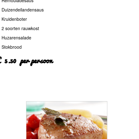
Remouladesaus
Duizendeilandensaus
Kruidenboter
2 soorten rauwkost
Huzarensalade
Stokbrood
 5.50 per persoon