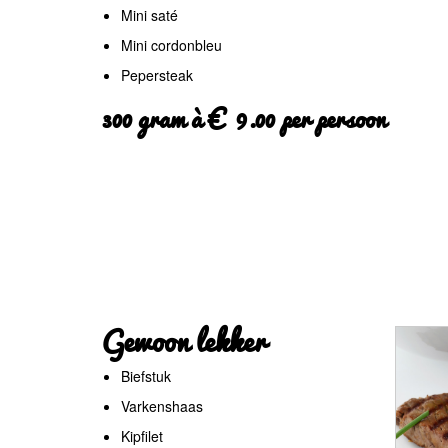
Mini saté
Mini cordonbleu
Pepersteak
300 gram à € 9.00 per persoon
Gewoon lekker
Biefstuk
Varkenshaas
Kipfilet