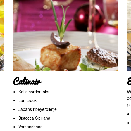
Culinair
E
W
Kalfs cordon bleu
c
Lamsrack
pe
Japans ribeyerolletje
Bistecca Siciliana
Varkenshaas