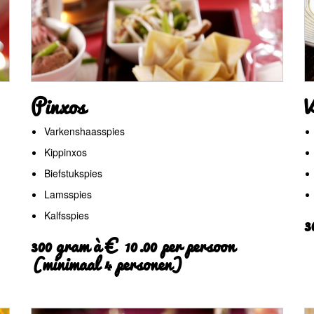
Pinxos
V
Varkenshaasspies
Kippinxos
Biefstukspies
Lamsspies
Kalfsspies
3
300 gram à € 10.00 per persoon
(minimaal 4 personen)